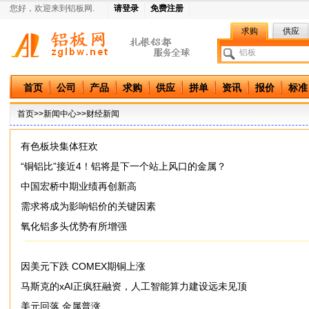
您好，欢迎来到铝板网.
请登录
免费注册
求购
供应
中国铝板网
首页
公司
产品
求购
供应
拼单
资讯
报价
标准
首页
>>
新闻中心
>>财经新闻
有色板块集体狂欢
“铜铝比”接近4！铝将是下一个站上风口的金属？
中国宏桥中期业绩再创新高
需求将成为影响铝价的关键因素
氧化铝多头优势有所增强
因美元下跌 COMEX期铜上涨
马斯克的xAI正疯狂融资，人工智能算力建设远未见顶
美元回落 金属普涨