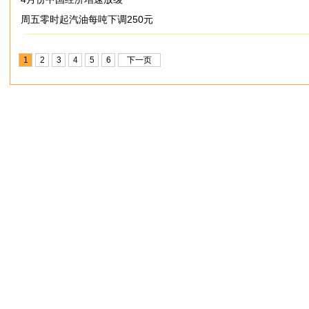
周五零时起汽油每吨下调250元
1
2
3
4
5
6
下一页