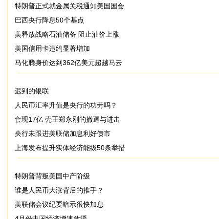
特朗普正式就金属关税通知美国国会
巴西央行降息50个基点
美释放战略石油储备 阻止油价上涨
美国信用卡违约显著增加
马化腾身价达到362亿美元超越马云
迟到的银联
人民币汇率升值是央行的功劳吗？
套现17亿 壳王郑永刚的撤退与进击
央行未跟进美联储加息利好债市
上海发布提升实体经济能级50条举措
特朗普背叛美国中产阶级
谁是人民币大涨背后的推手？
美联储会议纪要暗示很快加息
4月份中国经济增速放缓