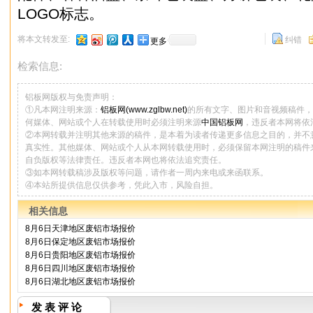
LOGO标志。
将本文转发至:
纠错
更多
检索信息:
铝板网版权与免责声明：
①凡本网注明来源：
铝板网(www.zglbw.net)
的所有文字、图片和音视频稿件，
何媒体、网站或个人在转载使用时必须注明来源
中国铝板网
，违反者本网将依
②本网转载并注明其他来源的稿件，是本着为读者传递更多信息之目的，并不
真实性。其他媒体、网站或个人从本网转载使用时，必须保留本网注明的稿件
自负版权等法律责任。违反者本网也将依法追究责任。
③如本网转载稿涉及版权等问题，请作者一周内来电或来函联系。
④本站所提供信息仅供参考，凭此入市，风险自担。
相关信息
8月6日天津地区废铝市场报价
8月6日保定地区废铝市场报价
8月6日贵阳地区废铝市场报价
8月6日四川地区废铝市场报价
8月6日湖北地区废铝市场报价
发 表 评 论