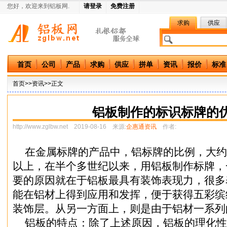
您好，欢迎来到铝板网.
请登录
免费注册
求购
供应
中国铝板网
首页
公司
产品
求购
供应
拼单
资讯
报价
标准
首页
>>资讯>>正文
铝板制作的标识标牌的
http://www.zglbw.net
2019-08-16 来源:
企惠通资讯
作者:
在金属标牌的产品中，铝标牌的比例，大约要
以上，在半个多世纪以来，用铝板制作标牌，
要的原因就在于铝板最具有装饰表现力，很多
能在铝材上得到应用和发挥，便于获得五彩缤
装饰层。从另一方面上，则是由于铝材一系列
铝板的特点：除了上述原因，铝板的理化性